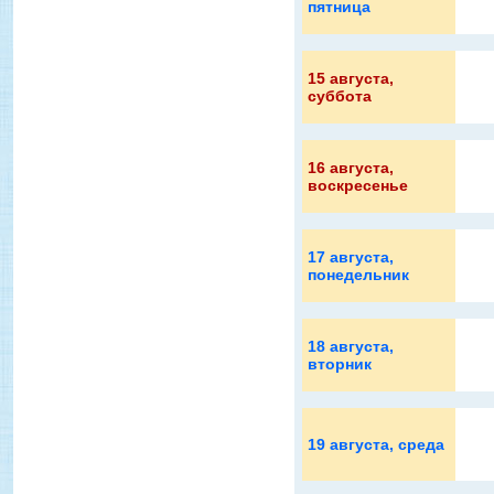
пятница
15 августа
,
суббота
16 августа
,
воскресенье
17 августа
,
понедельник
18 августа
,
вторник
19 августа
, среда