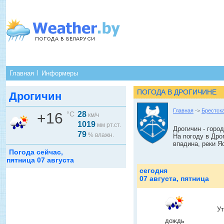
Главная
Информеры
ПОГОДА В ДРОГИЧИНЕ
Дрогичин
Главная
->
Брестск
+16
°C
28
км/ч
1019
мм рт.ст.
Дрогичин - город
79
% влажн.
На погоду в Дро
впадина, реки Я
Погода сейчас,
пятница 07 августа
сегодня
07 августа, пятница
У
дождь