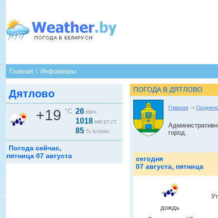
Главная
Информеры
ПОГОДА В ДЯТЛОВО
Дятлово
Главная
->
Гроднен
+19
°C
26
км/ч
1018
мм рт.ст.
Административны
85
% влажн.
город.
Погода сейчас,
пятница 07 августа
сегодня
07 августа, пятница
У
дождь