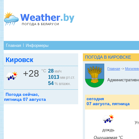
Главная
Информеры
ПОГОДА В КИРОВСКЕ
Кировск
Главная
->
Могилев
+28
°C
28
км/ч
1013
мм рт.ст.
Административны
54
% влажн.
Погода сейчас,
сегодня
пятница 07 августа
07 августа, пятница
У
дождь
Ощущаемая °C