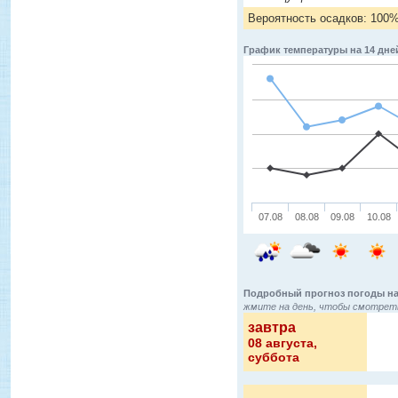
Вероятность осадков: 100
График температуры на 14 дне
07.08
08.08
09.08
10.08
Подробный прогноз погоды на
жмите на день, чтобы смотреть
завтра
08 августа
,
суббота