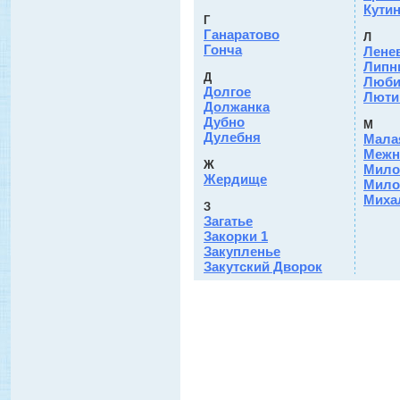
Кути
Г
Ганаратово
Л
Гонча
Лене
Липн
Д
Люби
Долгое
Люти
Должанка
Дубно
М
Дулебня
Мала
Межн
Ж
Мило
Жердище
Мило
Миха
З
Загатье
Закорки 1
Закупленье
Закутский Дворок