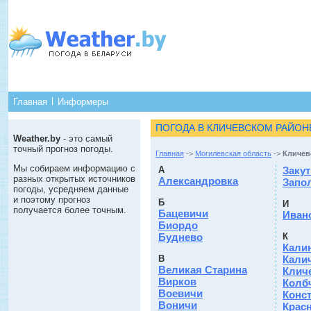
Главная
Информеры
ПОГОДА В КЛИЧЕВСКОМ РАЙОН
Weather.by
- это самый
точный прогноз погоды.
Главная
->
Могилевская область
->
Кличев
Мы собираем информацию с
А
Закут
разных открытых источников
Александровка
Запо
погоды, усредняем данные
и поэтому прогноз
Б
И
получается более точным.
Бацевичи
Иван
Биордо
Буднево
К
Кали
В
Кали
Великая Старина
Клич
Вирков
Колб
Воевичи
Конс
Воничи
Крас