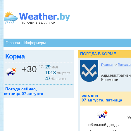
Главная
Информеры
ПОГОДА В КОРМЕ
Корма
Главная
->
Гомельс
+30
°C
29
км/ч
1013
мм рт.ст.
Административны
47
% влажн.
Кормянки
Погода сейчас,
пятница 07 августа
сегодня
07 августа, пятница
У
небольшой дождь