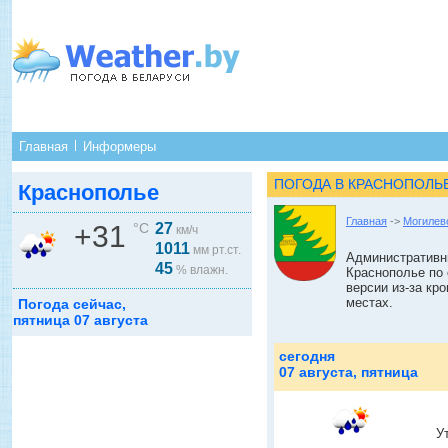
Главная
Информеры
ПОГОДА В КРАСНОПОЛЬ
Краснополье
Главная
->
Могилев
+31
°C
27
км/ч
1011
мм рт.ст.
Административн
45
% влажн.
Краснополье по 
версии из-за кр
местах.
Погода сейчас,
пятница 07 августа
сегодня
07 августа, пятница
У