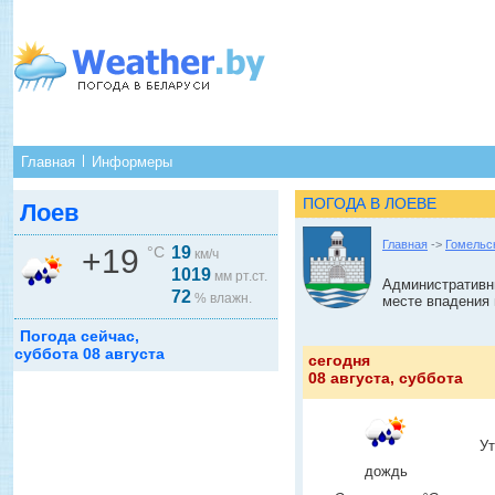
Главная
Информеры
ПОГОДА В ЛОЕВЕ
Лоев
Главная
->
Гомельс
+19
°C
19
км/ч
1019
мм рт.ст.
Административны
72
% влажн.
месте впадения 
Погода сейчас,
суббота 08 августа
сегодня
08 августа, суббота
У
дождь