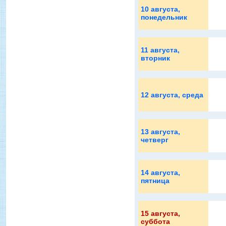
10 августа
,
понедельник
11 августа
,
вторник
12 августа
, среда
13 августа
,
четверг
14 августа
,
пятница
15 августа
,
суббота