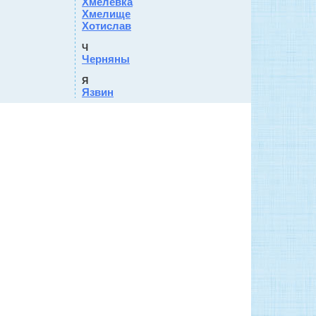
Хмелевка
Хмелище
Хотислав
Ч
Черняны
Я
Язвин