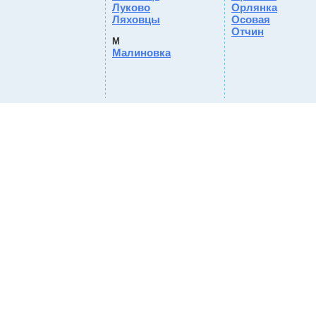
Луково
Орлянка
Ляховцы
Осовая
Отчин
М
Малиновка