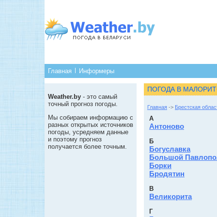
Главная
Информеры
ПОГОДА В МАЛОРИ
Weather.by
- это самый
точный прогноз погоды.
Главная
->
Брестская облас
Мы собираем информацию с
А
разных открытых источников
Антоново
погоды, усредняем данные
и поэтому прогноз
Б
получается более точным.
Богуславка
Большой Павлопо
Борки
Бродятин
В
Великорита
Г