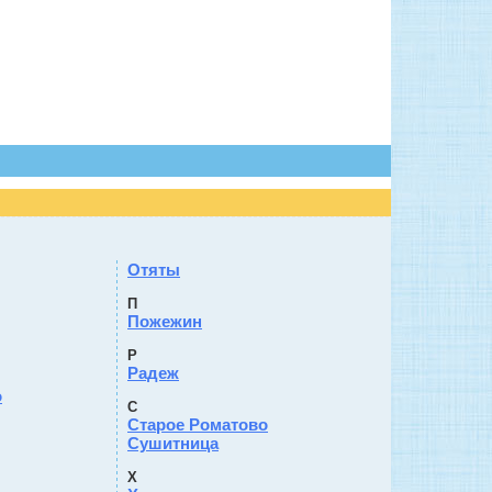
Отяты
П
Пожежин
Р
Радеж
о
С
Старое Роматово
Сушитница
Х