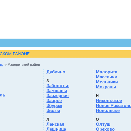
ТСКОМ РАЙОНЕ
ть
->
Малоритский район
Дубично
Малорита
Масевичи
З
Мельники
Заболотье
Мокраны
Замшаны
ль
Заозерная
Н
Заорье
Никольское
Збураж
Новое Роматов
Звозы
Новолесье
Л
О
Ланская
Олтуш
Лешница
Орехово