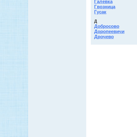
Галевка
Гвозница
Гусак
Д
Добросово
Доропеевичи
Дрочево