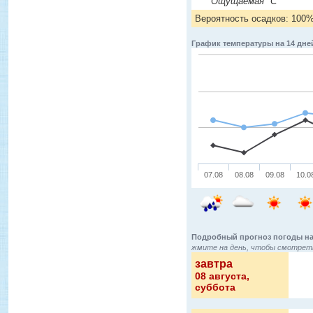
Ощущаемая °C
Вероятность осадков: 100
График температуры на 14 дне
07.08
08.08
09.08
10.0
Подробный прогноз погоды на
жмите на день, чтобы смотреть
завтра
08 августа
,
суббота