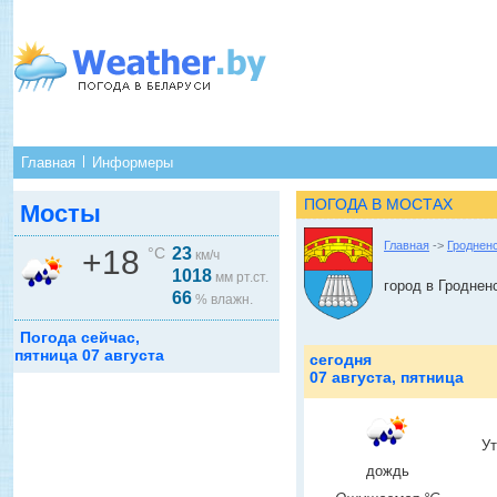
Главная
Информеры
ПОГОДА В МОСТАХ
Мосты
Главная
->
Гроднен
+18
°C
23
км/ч
1018
мм рт.ст.
город в Гроднен
66
% влажн.
Погода сейчас,
пятница 07 августа
сегодня
07 августа, пятница
У
дождь