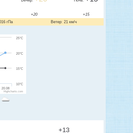
Вечер:
Ночь:
+20
+15
016 гПа
Ветер: 21 км/ч
25°C
20°C
15°C
10°C
20.08
Highcharts.com
+13