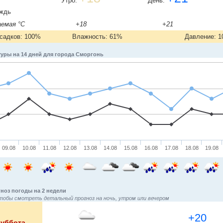
Утро:
День:
ждь
емая °C
+18
+21
садков: 100%
Влажность: 61%
Давление: 1
уры на 14 дней для города Сморгонь
09.08
10.08
11.08
12.08
13.08
14.08
15.08
16.08
17.08
18.08
19.08
ноз погоды на 2 недели
тобы смотреть детальный прогноз на ночь, утром или вечером
+20
суббота