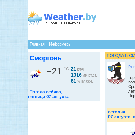
Главная
Информеры
ПОГОДА В С
Сморгонь
Гла
+21
°C
21
км/ч
1016
мм рт.ст.
Гор
61
% влажн.
пол
Сре
лет
Погода сейчас,
Чер
пятница 07 августа
сегодня
07 августа, 