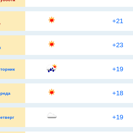
+21
е
+23
к
+19
вторник
+18
среда
+19
четверг