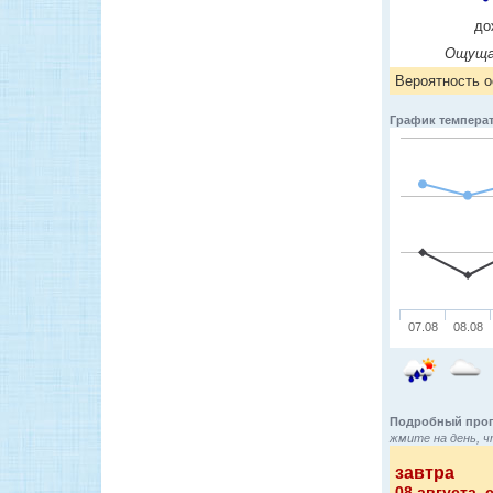
до
Ощуща
Вероятность о
График температ
07.08
08.08
Подробный прог
жмите на день, ч
завтра
08 августа
, 