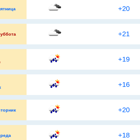
+20
пятница
+21
суббота
+19
е
+16
к
+20
вторник
+18
среда