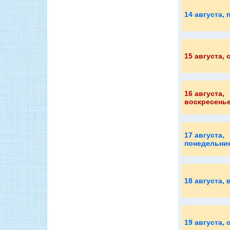
14 августа
, 
15 августа
, 
16 августа
,
воскресень
17 августа
,
понедельни
18 августа
, 
19 августа
, 