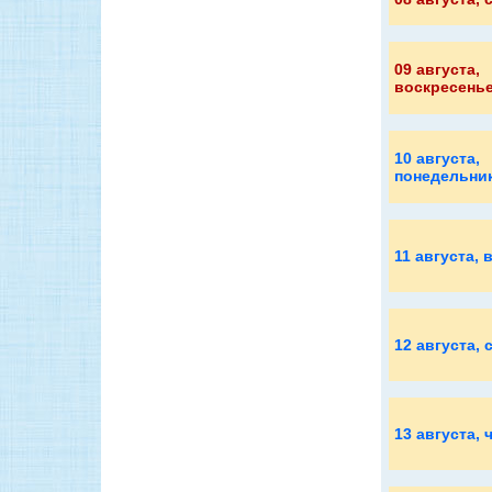
09 августа
,
воскресень
10 августа
,
понедельни
11 августа
, 
12 августа
, 
13 августа
, 