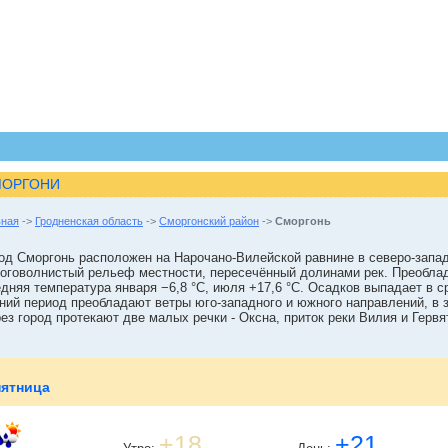
МОРГОНИ
вная
->
Гродненская область
->
Сморгонский район
->
Сморгонь
од Сморгонь расположен на Нарочано-Вилейской равнине в северо-запад
оговолнистый рельеф местности, пересечённый долинами рек. Преобла
дняя температура января −6,8 °C, июля +17,6 °C. Осадков выпадает в с
ний период преобладают ветры юго-западного и южного направлений, в 
ез город протекают две малых речки - Оксна, приток реки Вилия и Гервя
пятница
+18
+21