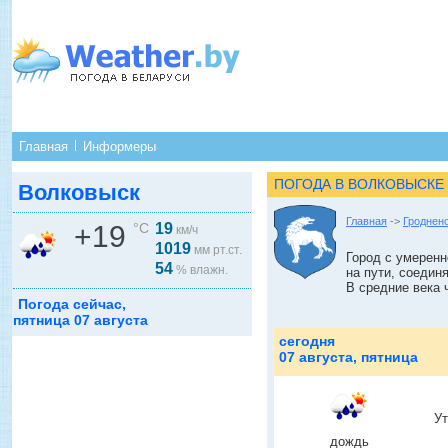
Главная
Информеры
ПОГОДА В ВОЛКОВЫСКЕ
Волковыск
Главная
->
Гроднен
+19
°C
19
км/ч
1019
мм рт.ст.
Город с умерен
54
% влажн.
на пути, соедин
В средние века 
Погода сейчас,
пятница 07 августа
сегодня
07 августа, пятница
У
дождь