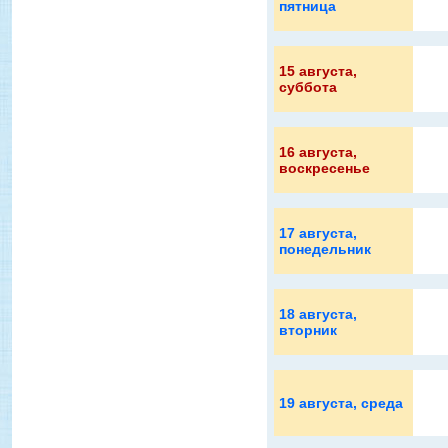
пятница
15 августа
,
суббота
16 августа
,
воскресенье
17 августа
,
понедельник
18 августа
,
вторник
19 августа
, среда