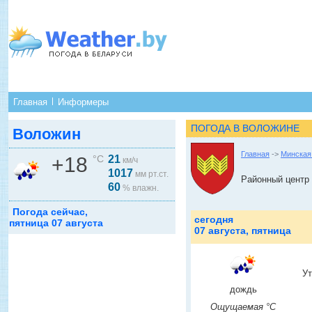
Главная
Информеры
ПОГОДА В ВОЛОЖИНЕ
Воложин
Главная
->
Минская
+18
°C
21
км/ч
1017
мм рт.ст.
Районный центр
60
% влажн.
Погода сейчас,
сегодня
пятница 07 августа
07 августа, пятница
У
дождь
Ощущаемая °C