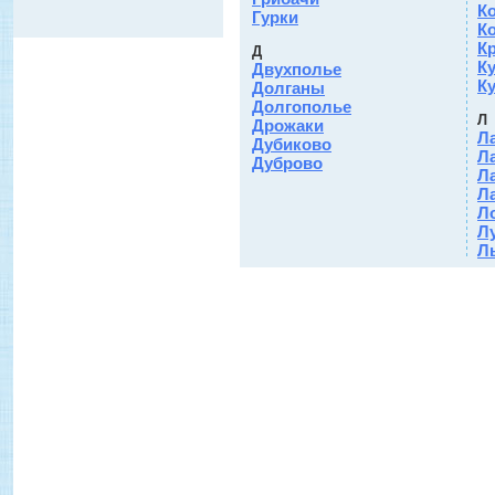
К
Гурки
К
К
Д
К
Двухполье
К
Долганы
Долгополье
Л
Дрожаки
Л
Дубиково
Л
Дуброво
Л
Л
Л
Л
Л